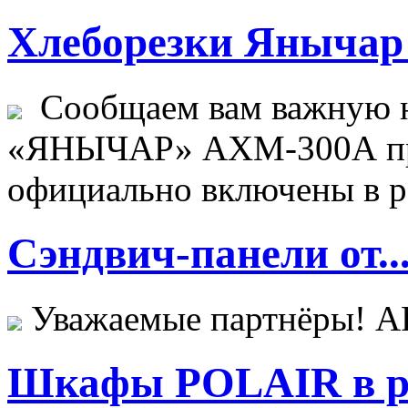
Хлеборезки Янычар 
Сообщаем вам важную н
«ЯНЫЧАР» АХМ-300А пр
официально включены в ре
Сэндвич-панели от..
Уважаемые партнёры! 
Шкафы POLAIR в ре