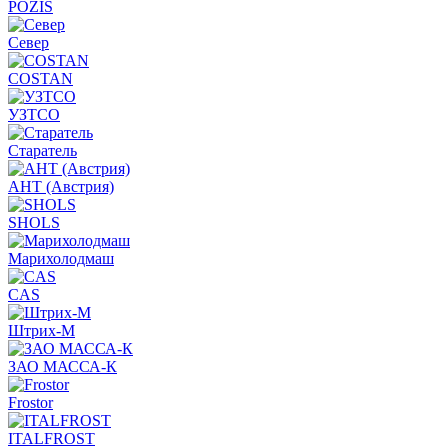
POZIS
Север
COSTAN
УЗТСО
Старатель
АНТ (Австрия)
SHOLS
Марихолодмаш
CAS
Штрих-М
ЗАО МАССА-К
Frostor
ITALFROST