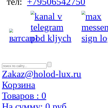
тел:
+79506542750
Zakaz@holod-lux.ru
Корзина
Товаров :
0
На сумму:
0 руб.