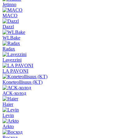
Jetinno
MACO
Dazzl
WLBake
Radax
Lavezzini
LA PAVONI
Koneteollisuus (KT)
АСК-холод
Haier
Levin
Arkto
Восход