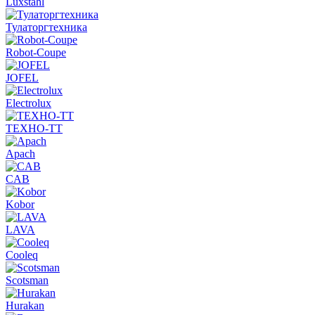
Luxstahl
Тулаторгтехника
Robot-Coupe
JOFEL
Electrolux
ТЕХНО-ТТ
Apach
CAB
Kobor
LAVA
Cooleq
Scotsman
Hurakan