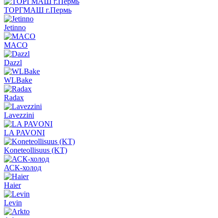
ТОРГМАШ г.Пермь
Jetinno
MACO
Dazzl
WLBake
Radax
Lavezzini
LA PAVONI
Koneteollisuus (KT)
АСК-холод
Haier
Levin