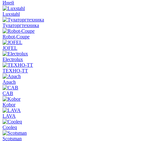
Иней
Luxstahl
Тулаторгтехника
Robot-Coupe
JOFEL
Electrolux
ТЕХНО-ТТ
Apach
CAB
Kobor
LAVA
Cooleq
Scotsman