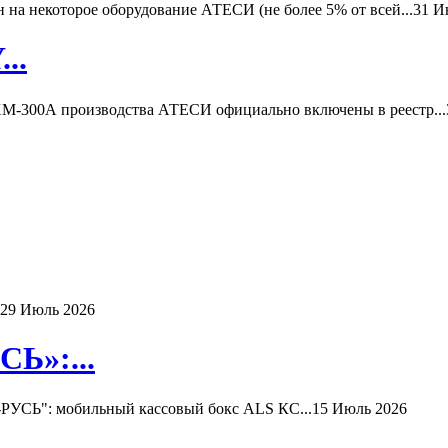
а некоторое оборудование АТЕСИ (не более 5% от всей...
31 И
..
-300А производства АТЕСИ официально включены в реестр...
29 Июль 2026
Ь»:...
РУСЬ": мобильный кассовый бокс ALS КС...
15 Июль 2026