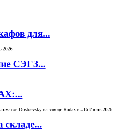
афов для...
ь 2026
ие СЭГЗ...
X:...
матов Dostoevsky на заводе Radax в...
16 Июнь 2026
складе...