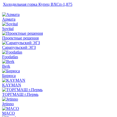
Холодильная горка Купец ВХСп-1,875
Армата
Sovital
Проектные решения
Сарапульский ЭГЗ
Foodatlas
Berk
Бирюса
KAYMAN
ТОРГМАШ г.Пермь
Jetinno
MACO