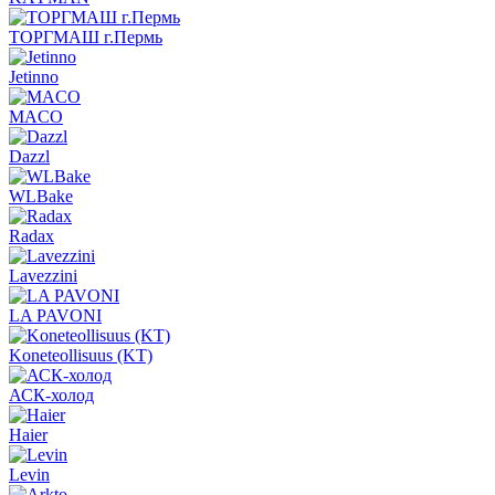
ТОРГМАШ г.Пермь
Jetinno
MACO
Dazzl
WLBake
Radax
Lavezzini
LA PAVONI
Koneteollisuus (KT)
АСК-холод
Haier
Levin