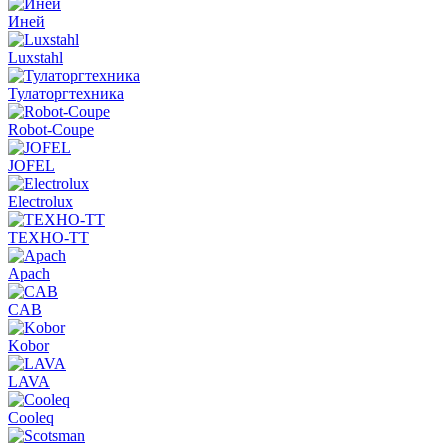
Иней
Luxstahl
Тулаторгтехника
Robot-Coupe
JOFEL
Electrolux
ТЕХНО-ТТ
Apach
CAB
Kobor
LAVA
Cooleq