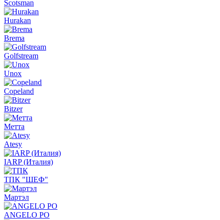
Scotsman
Hurakan
Brema
Golfstream
Unox
Copeland
Bitzer
Метта
Atesy
IARP (Италия)
ТПК "ШЕФ"
Мартэл
ANGELO PO