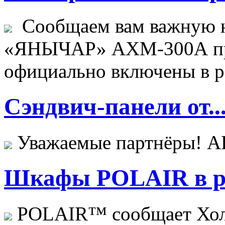
Сообщаем вам важную н
«ЯНЫЧАР» АХМ-300А пр
официально включены в ре
Сэндвич-панели от..
Уважаемые партнёры! 
Шкафы POLAIR в ре
POLAIR™ сообщает Хо