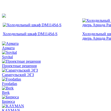
Холодильный шкаф DM114Sd-S
Холодильный шк
дверь Ариада Ра
Армата
Sovital
Проектные решения
Сарапульский ЭГЗ
Foodatlas
Berk
Бирюса
KAYMAN