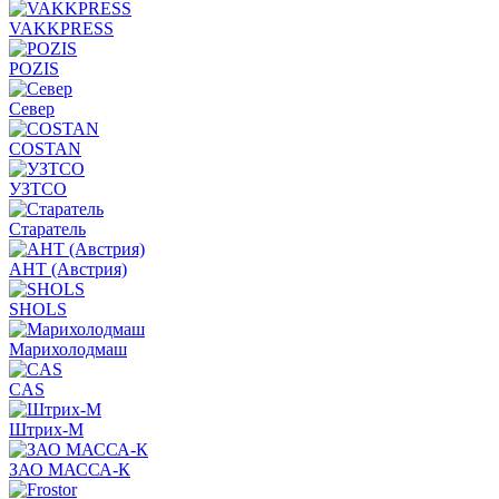
VAKKPRESS
POZIS
Север
COSTAN
УЗТСО
Старатель
АНТ (Австрия)
SHOLS
Марихолодмаш
CAS
Штрих-М
ЗАО МАССА-К