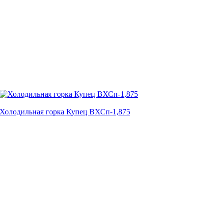
Холодильная горка Купец ВХСп-1,875