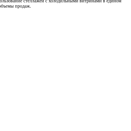
льзование стеллажей с холодильными витринами в едином
 объемы продаж.