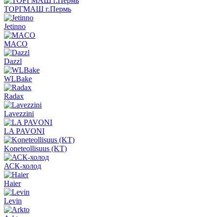
ТОРГМАШ г.Пермь
Jetinno
MACO
Dazzl
WLBake
Radax
Lavezzini
LA PAVONI
Koneteollisuus (KT)
АСК-холод
Haier
Levin