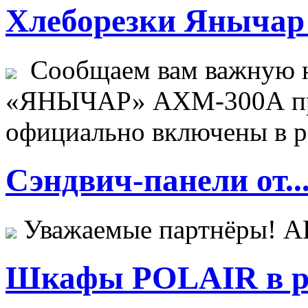
Хлеборезки Янычар 
Сообщаем вам важную н
«ЯНЫЧАР» АХМ-300А пр
официально включены в ре
Сэндвич-панели от..
Уважаемые партнёры! 
Шкафы POLAIR в ре