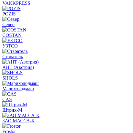
VAKKPRESS
POZIS
Север
COSTAN
УЗТСО
Старатель
АНТ (Австрия)
SHOLS
Марихолодмаш
CAS
Штрих-М
ЗАО МАССА-К
Frostor