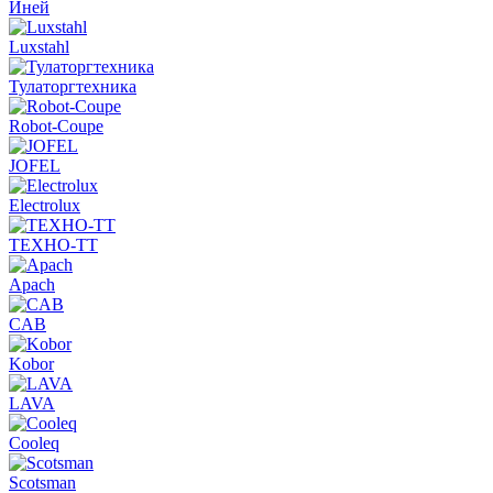
Иней
Luxstahl
Тулаторгтехника
Robot-Coupe
JOFEL
Electrolux
ТЕХНО-ТТ
Apach
CAB
Kobor
LAVA
Cooleq
Scotsman