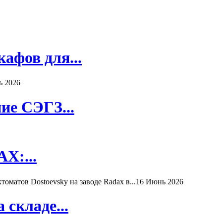
афов для...
ь 2026
ие СЭГЗ...
X:...
матов Dostoevsky на заводе Radax в...
16 Июнь 2026
складе...