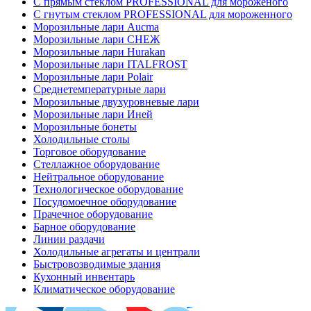
C прямым стеклом PROFESSIONAL для мороженого
C гнутым стеклом PROFESSIONAL для мороженного
Морозильные лари Aucma
Морозильные лари СНЕЖ
Морозильные лари Hurakan
Морозильные лари ITALFROST
Морозильные лари Polair
Среднетемпературные лари
Морозильные двухуровневые лари
Морозильные лари Иней
Морозильные бонеты
Холодильные столы
Торговое оборудование
Стеллажное оборудование
Нейтральное оборудование
Технологическое оборудование
Посудомоечное оборудование
Прачечное оборудование
Барное оборудование
Линии раздачи
Холодильные агрегаты и централи
Быстровозводимые здания
Кухонный инвентарь
Климатическое оборудование