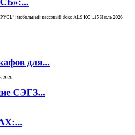
Ь»:...
РУСЬ": мобильный кассовый бокс ALS КС...
15 Июль 2026
афов для...
ь 2026
ие СЭГЗ...
X:...