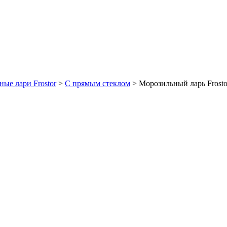
ые лари Frostor
>
C прямым стеклом
>
Морозильный ларь Frost