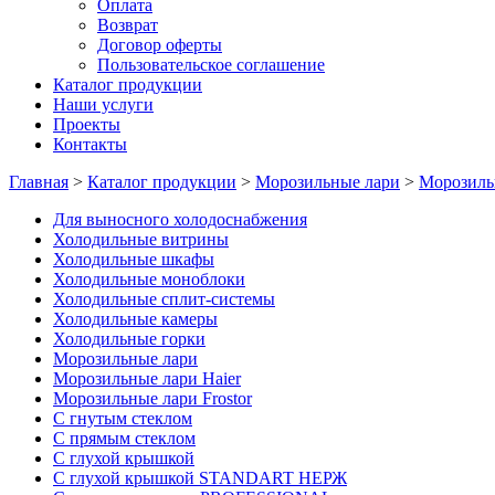
Оплата
Возврат
Договор оферты
Пользовательское соглашение
Каталог продукции
Наши услуги
Проекты
Контакты
Главная
>
Каталог продукции
>
Морозильные лари
>
Морозильн
Для выносного холодоснабжения
Холодильные витрины
Холодильные шкафы
Холодильные моноблоки
Холодильные сплит-системы
Холодильные камеры
Холодильные горки
Морозильные лари
Морозильные лари Haier
Морозильные лари Frostor
С гнутым стеклом
C прямым стеклом
С глухой крышкой
С глухой крышкой STANDART НЕРЖ