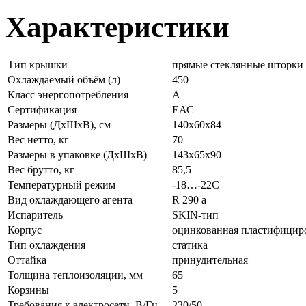
Характеристики
Тип крышки
прямые стеклянные шторки
Охлаждаемый объём (л)
450
Класс энергопотребления
А
Сертификация
ЕАС
Размеры (ДхШхВ), см
140х60х84
Вес нетто, кг
70
Размеры в упаковке (ДхШхВ)
143х65х90
Вес брутто, кг
85,5
Температурный режим
-18…-22C
Вид охлаждающего агента
R 290 a
Испаритель
SKIN-тип
Корпус
оцинкованная пластифицир
Тип охлаждения
статика
Оттайка
принудительная
Толщина теплоизоляции, мм
65
Корзины
5
Требования к электросети, В/Гц
230/50