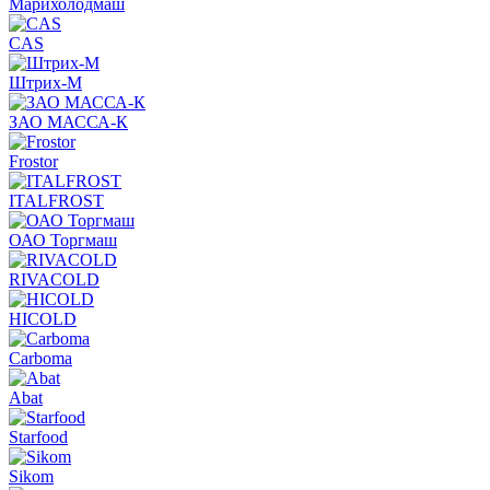
Марихолодмаш
CAS
Штрих-М
ЗАО МАССА-К
Frostor
ITALFROST
ОАО Торгмаш
RIVACOLD
HICOLD
Carboma
Abat
Starfood
Sikom