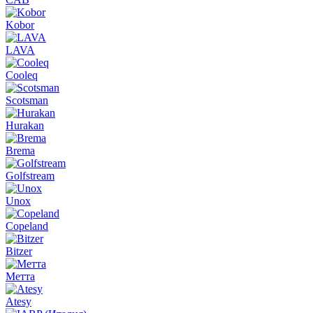
Kobor
LAVA
Cooleq
Scotsman
Hurakan
Brema
Golfstream
Unox
Copeland
Bitzer
Метта
Atesy