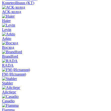
Koneteollisuus (KT)
АСК-холод
Haier
Levin
Arkto
Восход
Brandford
RADA
FM (Испания)
Stahler
Айсберг
Casadio
Fiamma