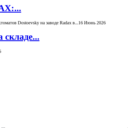
X:...
матов Dostoevsky на заводе Radax в...
16 Июнь 2026
складе...
6