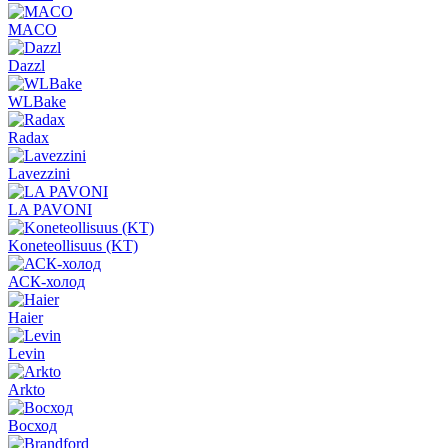
MACO
Dazzl
WLBake
Radax
Lavezzini
LA PAVONI
Koneteollisuus (KT)
АСК-холод
Haier
Levin
Arkto
Восход