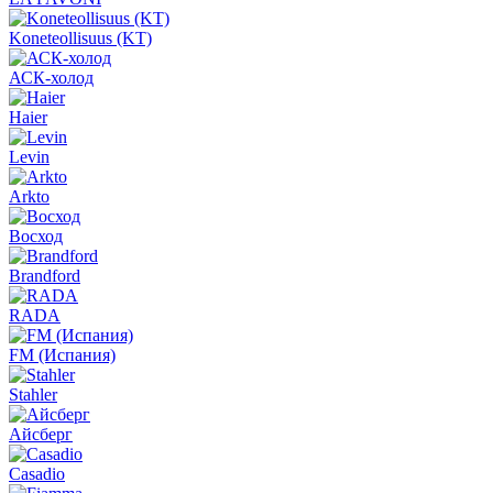
Koneteollisuus (KT)
АСК-холод
Haier
Levin
Arkto
Восход
Brandford
RADA
FM (Испания)
Stahler
Айсберг
Casadio