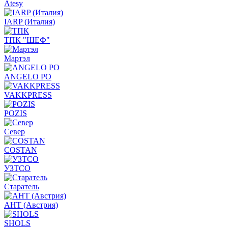
Atesy
IARP (Италия)
ТПК "ШЕФ"
Мартэл
ANGELO PO
VAKKPRESS
POZIS
Север
COSTAN
УЗТСО
Старатель
АНТ (Австрия)
SHOLS