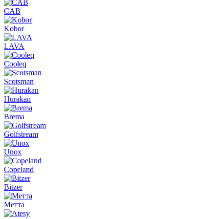
CAB
Kobor
LAVA
Cooleq
Scotsman
Hurakan
Brema
Golfstream
Unox
Copeland
Bitzer
Метта