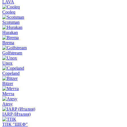
LAVA
Cooleq
Scotsman
Hurakan
Brema
Golfstream
Unox
Copeland
Bitzer
Метта
Atesy
IARP (Италия)
ТПК "ШЕФ"