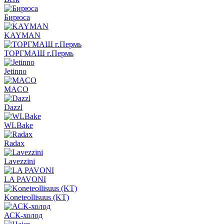
Бирюса
KAYMAN
ТОРГМАШ г.Пермь
Jetinno
MACO
Dazzl
WLBake
Radax
Lavezzini
LA PAVONI
Koneteollisuus (KT)
АСК-холод