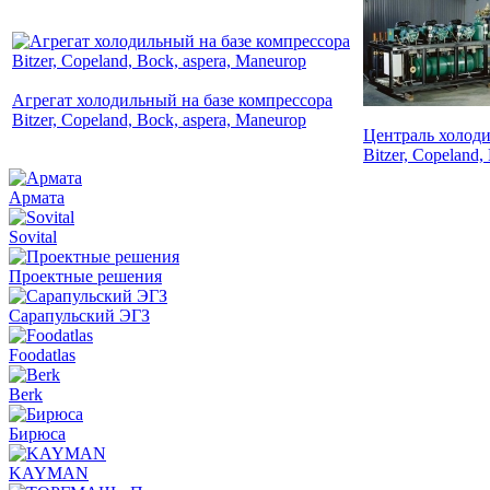
Агрегат холодильный на базе компрессора
Bitzer, Copeland, Bock, aspera, Maneurop
Централь холоди
Bitzer, Copeland
Армата
Sovital
Проектные решения
Сарапульский ЭГЗ
Foodatlas
Berk
Бирюса
KAYMAN