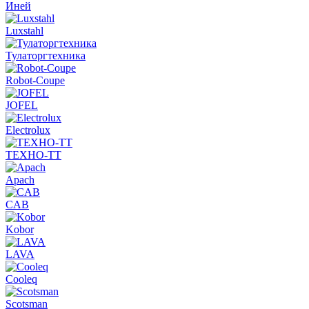
Иней
Luxstahl
Тулаторгтехника
Robot-Coupe
JOFEL
Electrolux
ТЕХНО-ТТ
Apach
CAB
Kobor
LAVA
Cooleq
Scotsman