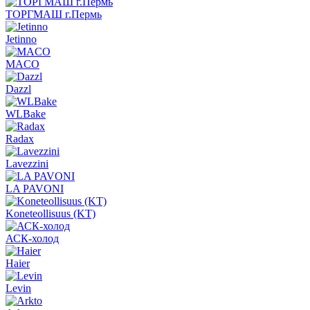
ТОРГМАШ г.Пермь
Jetinno
MACO
Dazzl
WLBake
Radax
Lavezzini
LA PAVONI
Koneteollisuus (KT)
АСК-холод
Haier
Levin