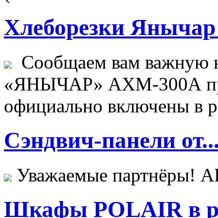
Хлеборезки Янычар 
Сообщаем вам важную н
«ЯНЫЧАР» АХМ-300А пр
официально включены в ре
Сэндвич-панели от..
Уважаемые партнёры! 
Шкафы POLAIR в ре