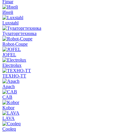
Fimar
Иней
Luxstahl
Тулаторгтехника
Robot-Coupe
JOFEL
Electrolux
ТЕХНО-ТТ
Apach
CAB
Kobor
LAVA
Cooleq