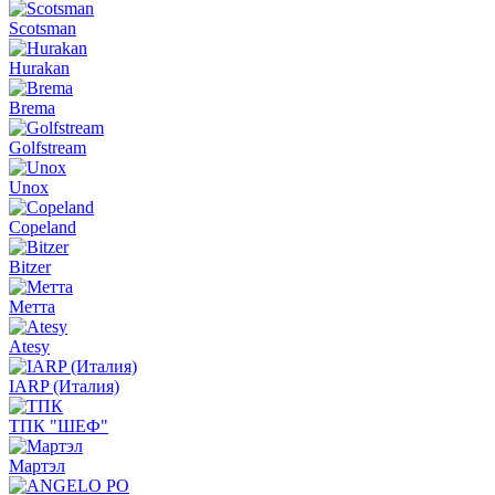
Scotsman
Hurakan
Brema
Golfstream
Unox
Copeland
Bitzer
Метта
Atesy
IARP (Италия)
ТПК "ШЕФ"
Мартэл