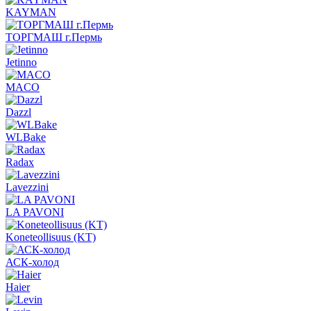
KAYMAN
ТОРГМАШ г.Пермь
Jetinno
MACO
Dazzl
WLBake
Radax
Lavezzini
LA PAVONI
Koneteollisuus (KT)
АСК-холод
Haier