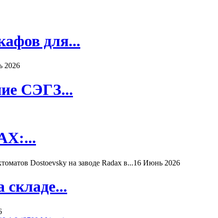
афов для...
ь 2026
ие СЭГЗ...
X:...
матов Dostoevsky на заводе Radax в...
16 Июнь 2026
складе...
6