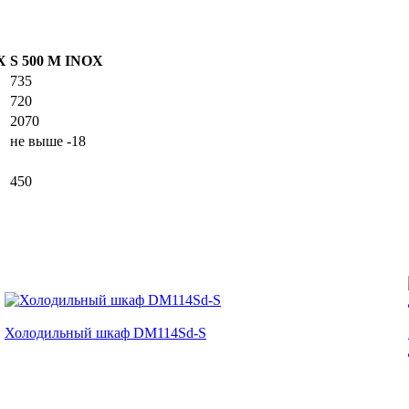
X
S 500 M INOX
735
720
2070
не выше -18
450
Холодильный шкаф DM114Sd-S