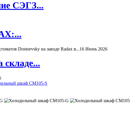
ие СЭГЗ...
X:...
матов Dostoevsky на заводе Radax в...
16 Июнь 2026
складе...
6
дильный шкаф CM105-S