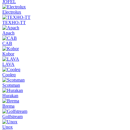
JOFEL
Electrolux
ТЕХНО-ТТ
Apach
CAB
Kobor
LAVA
Cooleq
Scotsman
Hurakan
Brema
Golfstream
Unox