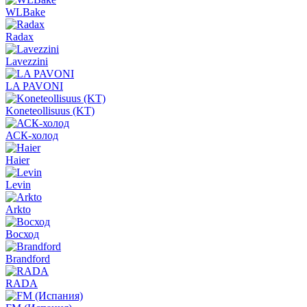
WLBake
Radax
Lavezzini
LA PAVONI
Koneteollisuus (KT)
АСК-холод
Haier
Levin
Arkto
Восход
Brandford
RADA