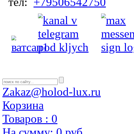
тел:
+79506542750
Zakaz@holod-lux.ru
Корзина
Товаров :
0
На сумму:
0 руб.