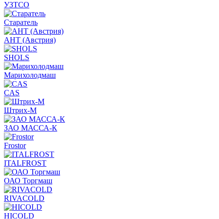
УЗТСО
Старатель
АНТ (Австрия)
SHOLS
Марихолодмаш
CAS
Штрих-М
ЗАО МАССА-К
Frostor
ITALFROST
ОАО Торгмаш
RIVACOLD
HICOLD