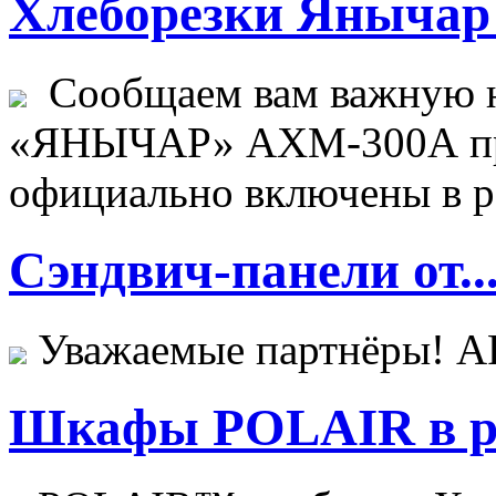
Хлеборезки Янычар 
Сообщаем вам важную н
«ЯНЫЧАР» АХМ-300А пр
официально включены в ре
Сэндвич-панели от..
Уважаемые партнёры! 
Шкафы POLAIR в ре