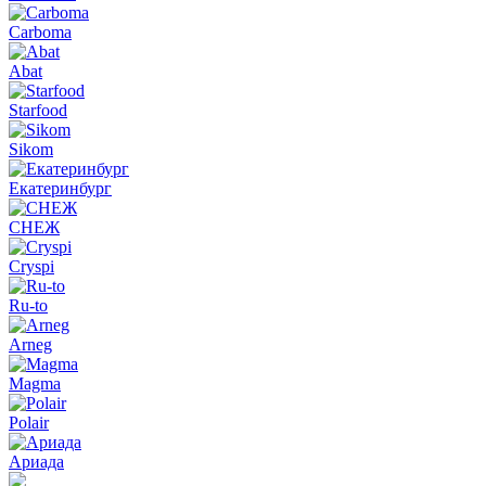
Carboma
Abat
Starfood
Sikom
Екатеринбург
СНЕЖ
Cryspi
Ru-to
Arneg
Magma
Polair
Ариада