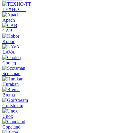
ТЕХНО-ТТ
Apach
CAB
Kobor
LAVA
Cooleq
Scotsman
Hurakan
Brema
Golfstream
Unox
Copeland