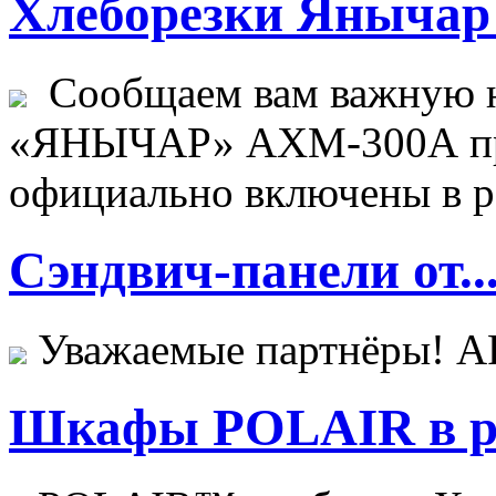
Хлеборезки Янычар 
Сообщаем вам важную н
«ЯНЫЧАР» АХМ-300А пр
официально включены в ре
Сэндвич-панели от..
Уважаемые партнёры! 
Шкафы POLAIR в ре