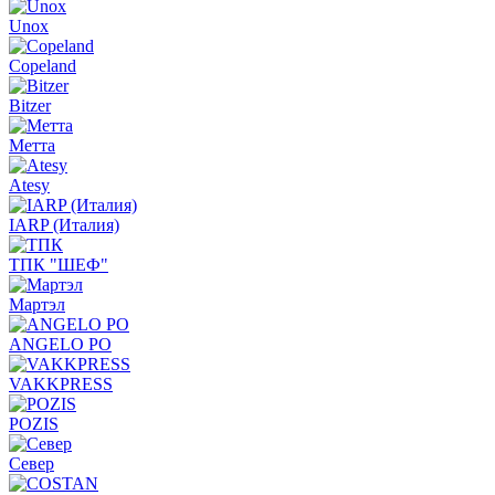
Unox
Copeland
Bitzer
Метта
Atesy
IARP (Италия)
ТПК "ШЕФ"
Мартэл
ANGELO PO
VAKKPRESS
POZIS
Север