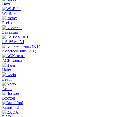
Dazzl
WLBake
Radax
Lavezzini
LA PAVONI
Koneteollisuus (KT)
АСК-холод
Haier
Levin
Arkto
Восход
Brandford
RADA