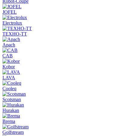
Robot-Coupe
JOFEL
Electrolux
ТЕХНО-ТТ
Apach
CAB
Kobor
LAVA
Cooleq
Scotsman
Hurakan
Brema
Golfstream