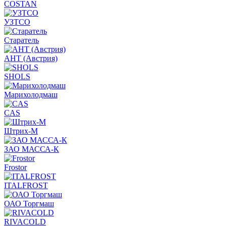
COSTAN
УЗТСО
Старатель
АНТ (Австрия)
SHOLS
Марихолодмаш
CAS
Штрих-М
ЗАО МАССА-К
Frostor
ITALFROST
ОАО Торгмаш
RIVACOLD