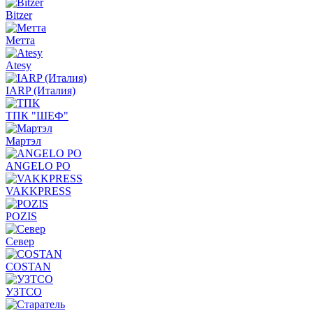
Bitzer
Метта
Atesy
IARP (Италия)
ТПК "ШЕФ"
Мартэл
ANGELO PO
VAKKPRESS
POZIS
Север
COSTAN
УЗТСО