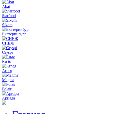
Abat
Starfood
Sikom
Екатеринбург
СНЕЖ
Cryspi
Ru-to
Arneg
Magma
Polair
Ариада