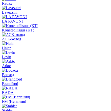
Radax
Lavezzini
LA PAVONI
Koneteollisuus (KT)
АСК-холод
Haier
Levin
Arkto
Восход
Brandford
RADA
FM (Испания)
Stahler