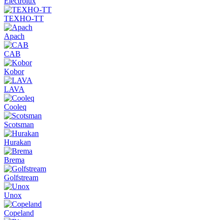
Electrolux
ТЕХНО-ТТ
Apach
CAB
Kobor
LAVA
Cooleq
Scotsman
Hurakan
Brema
Golfstream
Unox
Copeland