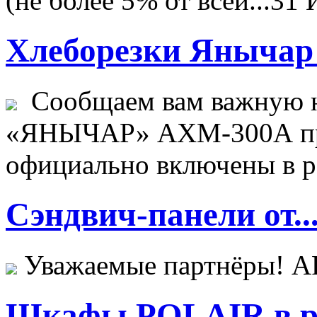
(не более 5% от всей...
31 
Хлеборезки Янычар 
Сообщаем вам важную н
«ЯНЫЧАР» АХМ-300А пр
официально включены в ре
Сэндвич-панели от..
Уважаемые партнёры! 
Шкафы POLAIR в ре