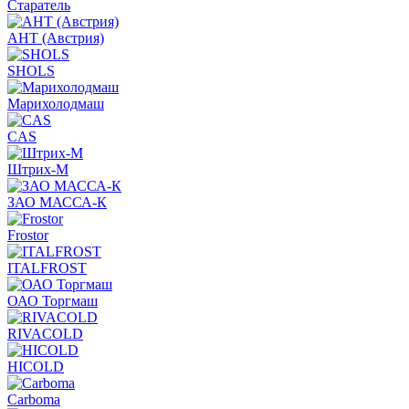
Старатель
АНТ (Австрия)
SHOLS
Марихолодмаш
CAS
Штрих-М
ЗАО МАССА-К
Frostor
ITALFROST
ОАО Торгмаш
RIVACOLD
HICOLD
Carboma