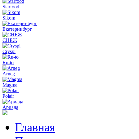
Starfood
Sikom
Екатеринбург
СНЕЖ
Cryspi
Ru-to
Arneg
Magma
Polair
Ариада
Главная