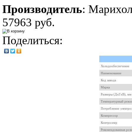
Производитель
:
Марихо
57963 руб.
Поделиться:
Холодообеспечение
Наименование
Код завода
Марка
Размеры (ДхГхВ), мм
Температурный режи
Потребление электроэ
Компрессор
Контроллер
Рекомендованная роз