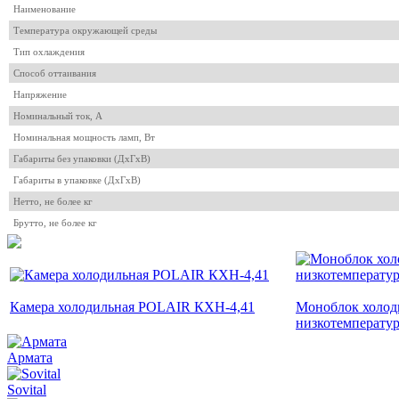
Наименование
Температура окружающей среды
Тип охлаждения
Способ оттаивания
Напряжение
Номинальный ток, A
Номинальная мощность ламп, Вт
Габариты без упаковки (ДхГхВ)
Габариты в упаковке (ДхГхВ)
Нетто, не более кг
Брутто, не более кг
Камера холодильная POLAIR КХН-4,41
Моноблок холод
низкотемперату
Армата
Sovital