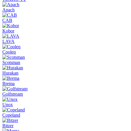
Apach
CAB
Kobor
LAVA
Cooleq
Scotsman
Hurakan
Brema
Golfstream
Unox
Copeland
Bitzer