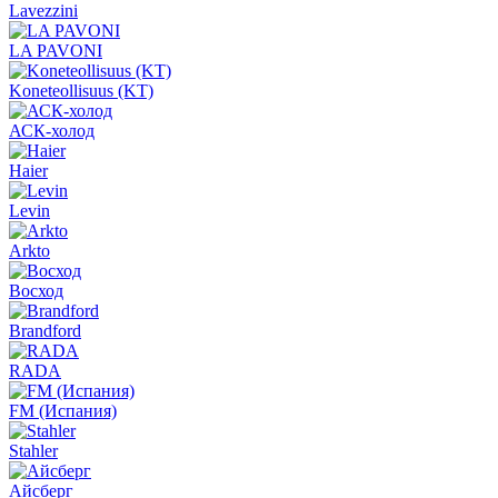
Lavezzini
LA PAVONI
Koneteollisuus (KT)
АСК-холод
Haier
Levin
Arkto
Восход
Brandford
RADA
FM (Испания)
Stahler
Айсберг