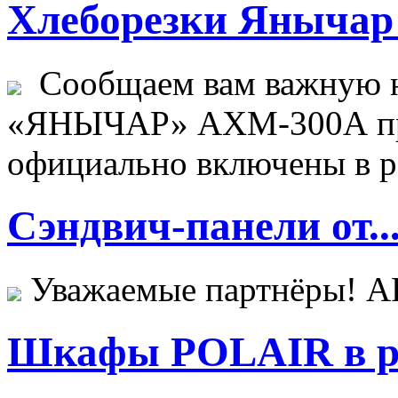
Хлеборезки Янычар 
Сообщаем вам важную н
«ЯНЫЧАР» АХМ-300А пр
официально включены в ре
Сэндвич-панели от..
Уважаемые партнёры! 
Шкафы POLAIR в ре