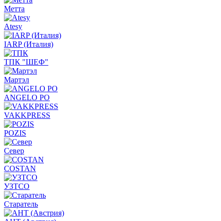
Метта
Atesy
IARP (Италия)
ТПК "ШЕФ"
Мартэл
ANGELO PO
VAKKPRESS
POZIS
Север
COSTAN
УЗТСО
Старатель