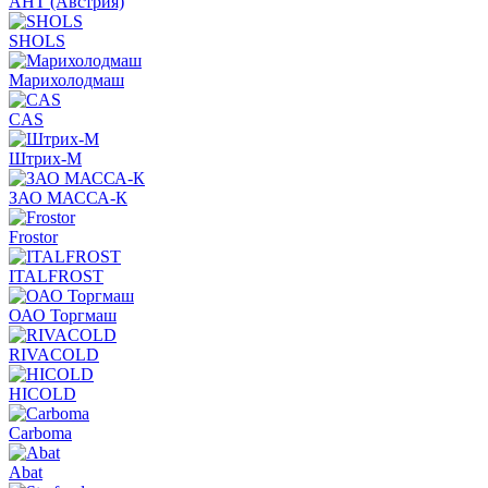
АНТ (Австрия)
SHOLS
Марихолодмаш
CAS
Штрих-М
ЗАО МАССА-К
Frostor
ITALFROST
ОАО Торгмаш
RIVACOLD
HICOLD
Carboma
Abat