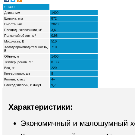
S 1400
Длина, мм
1400
Ширина, мм
872
Высота, мм
2020
Площадь экспозиции, м²
3,6
Полезный объем, м³
0,98
Мощность, Вт
510
Холодопроизводительность,
710
Вт
Объем, л
1400
Темпер. режим, ºС
0...+7
Вес, кг
220
Кол-во полок, шт
8
Климат. класс
4+
Расход энергии, кВт/сут
9,7
Характеристики:
Экономичный и малошумный хол