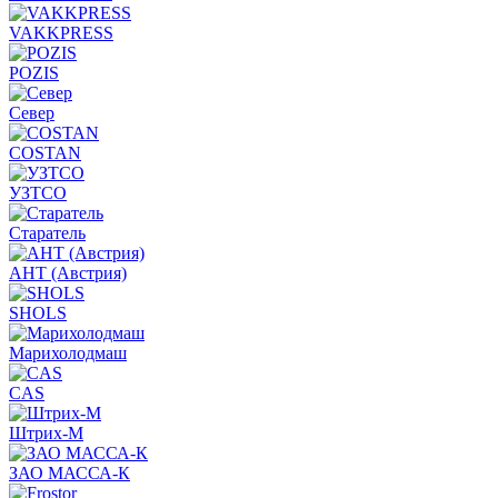
VAKKPRESS
POZIS
Север
COSTAN
УЗТСО
Старатель
АНТ (Австрия)
SHOLS
Марихолодмаш
CAS
Штрих-М
ЗАО МАССА-К