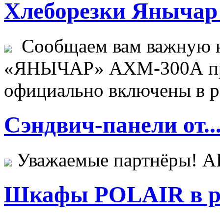
Хлеборезки Янычар 
Сообщаем вам важную н
«ЯНЫЧАР» АХМ-300А пр
официально включены в ре
Сэндвич-панели от..
Уважаемые партнёры! 
Шкафы POLAIR в ре