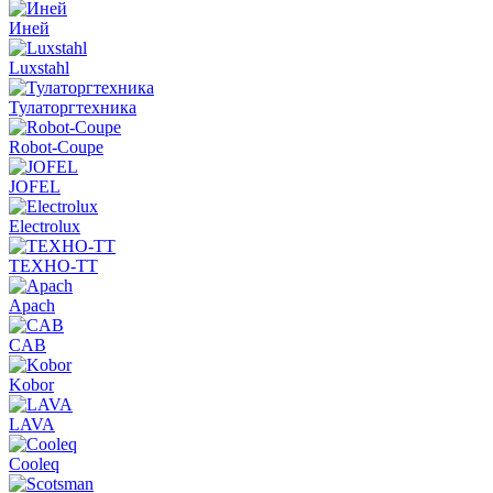
Иней
Luxstahl
Тулаторгтехника
Robot-Coupe
JOFEL
Electrolux
ТЕХНО-ТТ
Apach
CAB
Kobor
LAVA
Cooleq