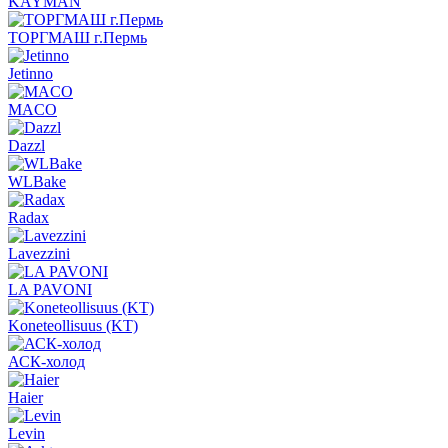
KAYMAN
ТОРГМАШ г.Пермь
Jetinno
MACO
Dazzl
WLBake
Radax
Lavezzini
LA PAVONI
Koneteollisuus (KT)
АСК-холод
Haier
Levin