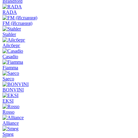
Brandford
RADA
FM (Испания)
Stahler
Айсберг
Casadio
Fiamma
Saeco
BONVINI
EKSI
Rosso
Alliance
Smeg