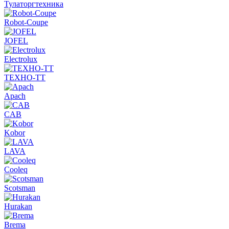
Тулаторгтехника
Robot-Coupe
JOFEL
Electrolux
ТЕХНО-ТТ
Apach
CAB
Kobor
LAVA
Cooleq
Scotsman
Hurakan
Brema