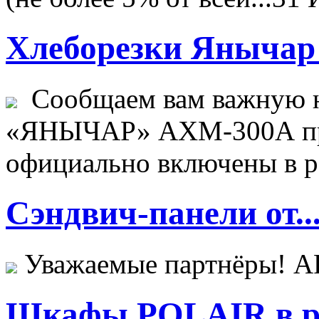
Хлеборезки Янычар 
Сообщаем вам важную н
«ЯНЫЧАР» АХМ-300А пр
официально включены в ре
Сэндвич-панели от..
Уважаемые партнёры! 
Шкафы POLAIR в ре