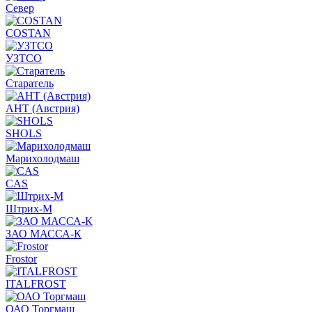
Север
COSTAN
УЗТСО
Старатель
АНТ (Австрия)
SHOLS
Марихолодмаш
CAS
Штрих-М
ЗАО МАССА-К
Frostor
ITALFROST
ОАО Торгмаш