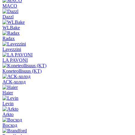
MACO
Dazzl
WLBake
Radax
Lavezzini
LA PAVONI
Koneteollisuus (KT)
АСК-холод
Haier
Levin
Arkto
Восход