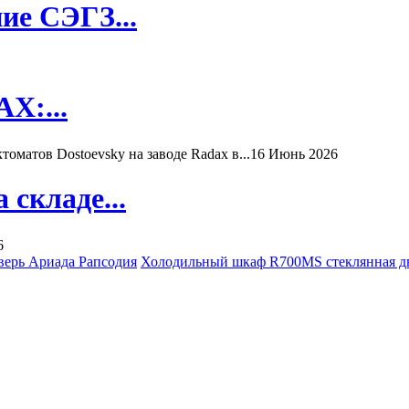
ие СЭГЗ...
X:...
матов Dostoevsky на заводе Radax в...
16 Июнь 2026
складе...
6
верь Ариада Рапсодия
Холодильный шкаф R700MS стеклянная дв