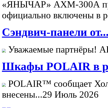
«ЯНЫЧАР» АХМ-300А пр
официально включены в ре
Сэндвич-панели от..
Уважаемые партнёры! 
Шкафы POLAIR в ре
POLAIR™ сообщает Хо
внесены...
29 Июль 2026