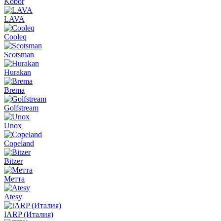
Kobor
LAVA
Cooleq
Scotsman
Hurakan
Brema
Golfstream
Unox
Copeland
Bitzer
Метта
Atesy
IARP (Италия)