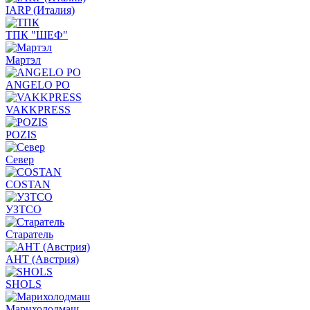
IARP (Италия)
ТПК "ШЕФ"
Мартэл
ANGELO PO
VAKKPRESS
POZIS
Север
COSTAN
УЗТСО
Старатель
АНТ (Австрия)
SHOLS
Марихолодмаш