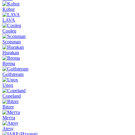
Kobor
LAVA
Cooleq
Scotsman
Hurakan
Brema
Golfstream
Unox
Copeland
Bitzer
Метта
Atesy