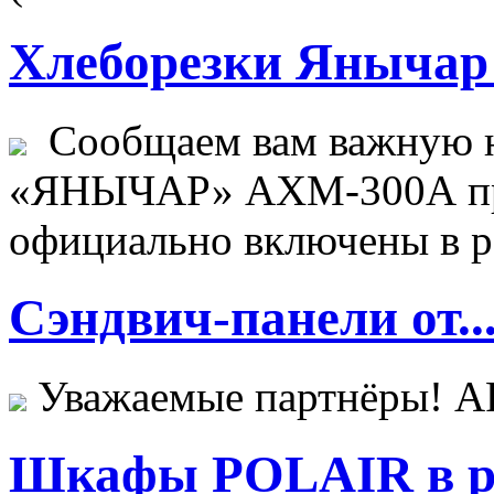
Хлеборезки Янычар 
Сообщаем вам важную н
«ЯНЫЧАР» АХМ-300А пр
официально включены в ре
Сэндвич-панели от..
Уважаемые партнёры! 
Шкафы POLAIR в ре