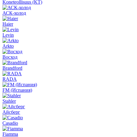
Koneteollisuus (KT)
АСК-холод
Haier
Levin
Arkto
Восход
Brandford
RADA
FM (Испания)
Stahler
Айсберг
Casadio
Fiamma