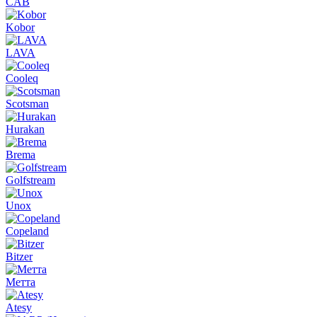
CAB
Kobor
LAVA
Cooleq
Scotsman
Hurakan
Brema
Golfstream
Unox
Copeland
Bitzer
Метта
Atesy