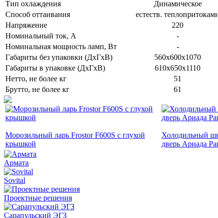
Тип охлаждения
Динамическое
Способ оттаивания
естеств. теплопритокам
Напряжение
220
Номинальный ток, A
-
Номинальная мощность ламп, Вт
-
Габариты без упаковки (ДхГхВ)
560х600х1070
Габариты в упаковке (ДхГхВ)
610х650х1110
Нетто, не более кг
51
Брутто, не более кг
61
Морозильный ларь Frostor F600S с глухой
Холодильный шк
крышкой
дверь Ариада Ра
Армата
Sovital
Проектные решения
Сарапульский ЭГЗ