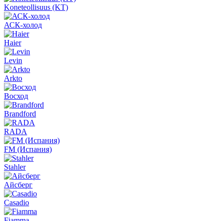
Koneteollisuus (KT)
АСК-холод
Haier
Levin
Arkto
Восход
Brandford
RADA
FM (Испания)
Stahler
Айсберг
Casadio
Fiamma