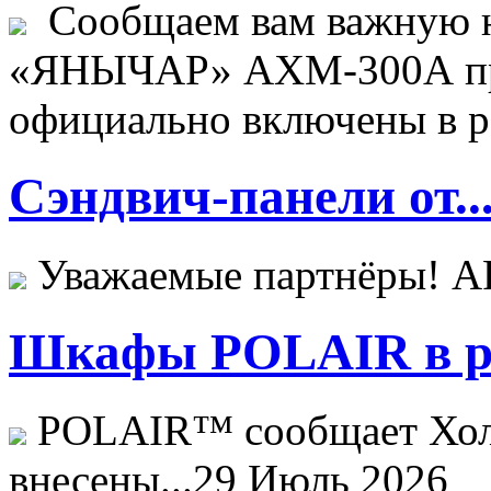
Сообщаем вам важную н
«ЯНЫЧАР» АХМ-300А пр
официально включены в ре
Сэндвич-панели от..
Уважаемые партнёры! 
Шкафы POLAIR в ре
POLAIR™ сообщает Хо
внесены...
29 Июль 2026