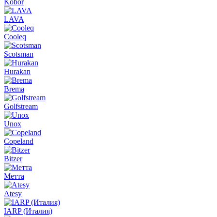
Kobor
LAVA
Cooleq
Scotsman
Hurakan
Brema
Golfstream
Unox
Copeland
Bitzer
Метта
Atesy
IARP (Италия)