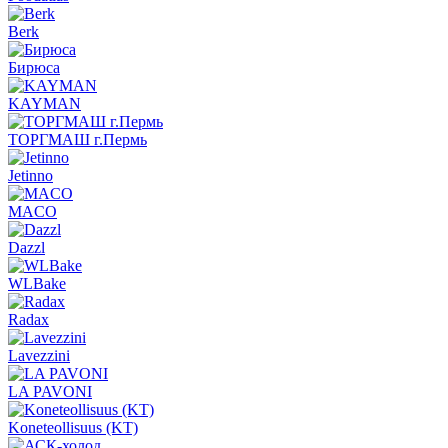
Berk
Бирюса
KAYMAN
ТОРГМАШ г.Пермь
Jetinno
MACO
Dazzl
WLBake
Radax
Lavezzini
LA PAVONI
Koneteollisuus (KT)