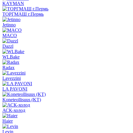
KAYMAN
ТОРГМАШ г.Пермь
Jetinno
MACO
Dazzl
WLBake
Radax
Lavezzini
LA PAVONI
Koneteollisuus (KT)
АСК-холод
Haier
Levin