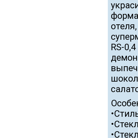
украс
формат
отеля,
супер
RS-0,
демон
выпеч
шокол
салато
Особе
•Стил
•Стек
•Стек