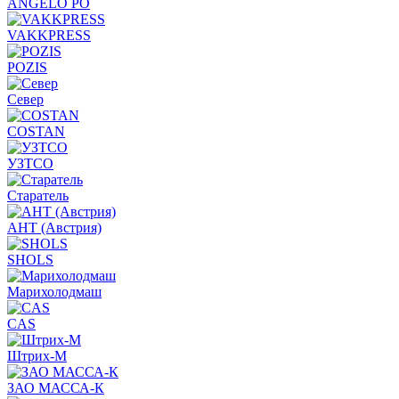
ANGELO PO
VAKKPRESS
POZIS
Север
COSTAN
УЗТСО
Старатель
АНТ (Австрия)
SHOLS
Марихолодмаш
CAS
Штрих-М
ЗАО МАССА-К