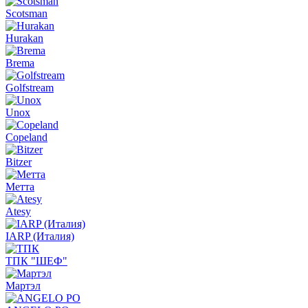
Scotsman
Hurakan
Brema
Golfstream
Unox
Copeland
Bitzer
Метта
Atesy
IARP (Италия)
ТПК "ШЕФ"
Мартэл