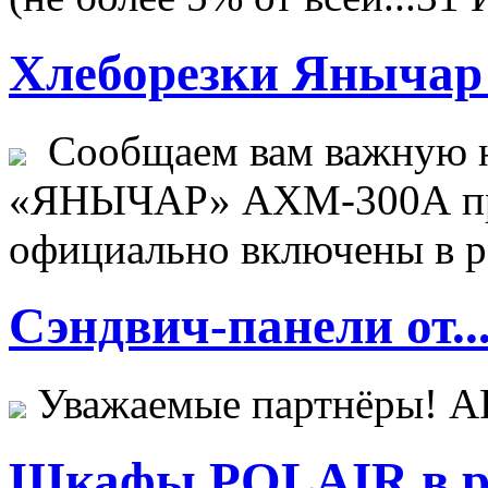
Хлеборезки Янычар 
Сообщаем вам важную н
«ЯНЫЧАР» АХМ-300А пр
официально включены в ре
Сэндвич-панели от..
Уважаемые партнёры! 
Шкафы POLAIR в ре