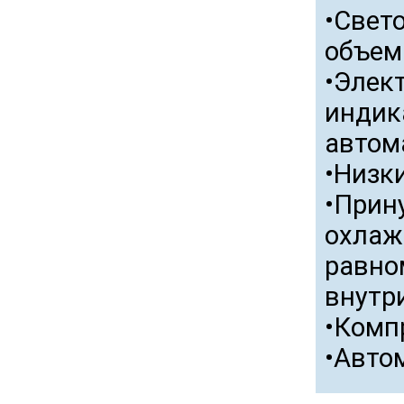
•Свет
объем
•Элек
индик
автом
•Низк
•Прин
охлаж
равно
внутр
•Комп
•Авто