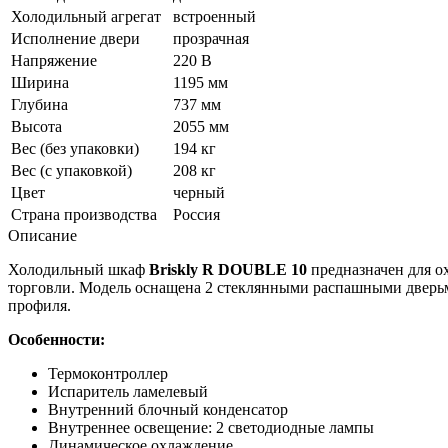
Холодильный агрегат
встроенный
Исполнение двери
прозрачная
Напряжение
220 В
Ширина
1195 мм
Глубина
737 мм
Высота
2055 мм
Вес (без упаковки)
194 кг
Вес (с упаковкой)
208 кг
Цвет
черный
Страна производства
Россия
Описание
Холодильный шкаф
Briskly R DOUBLE 10
предназначен для о
торговли. Модель оснащена 2 стеклянными распашными дверьм
профиля.
Особенности:
Термоконтроллер
Испаритель ламелевый
Внутренний блочный конденсатор
Внутреннее освещение: 2 светодиодные лампы
Динамическое охлаждение