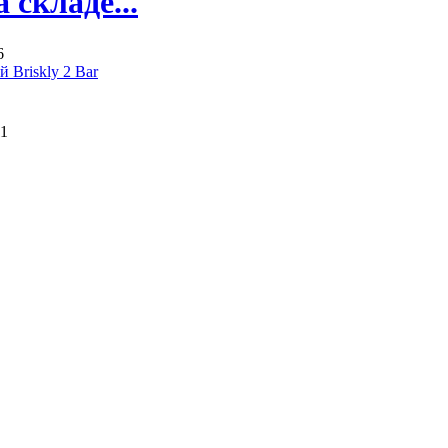
складе...
6
 Briskly 2 Bar