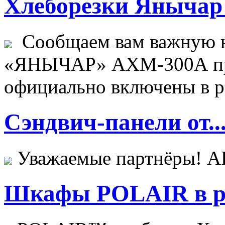
Хлеборезки Янычар 
Сообщаем вам важную н
«ЯНЫЧАР» АХМ-300А пр
официально включены в ре
Сэндвич-панели от..
Уважаемые партнёры! 
Шкафы POLAIR в ре