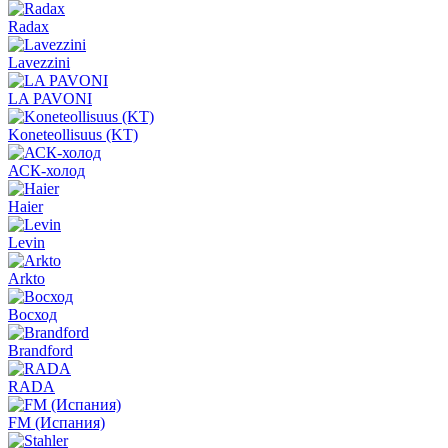
Radax
Lavezzini
LA PAVONI
Koneteollisuus (KT)
АСК-холод
Haier
Levin
Arkto
Восход
Brandford
RADA
FM (Испания)