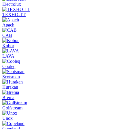
Electrolux
ТЕХНО-ТТ
Apach
CAB
Kobor
LAVA
Cooleq
Scotsman
Hurakan
Brema
Golfstream
Unox
Copeland