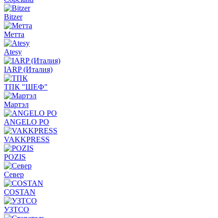
Bitzer
Метта
Atesy
IARP (Италия)
ТПК "ШЕФ"
Мартэл
ANGELO PO
VAKKPRESS
POZIS
Север
COSTAN
УЗТСО