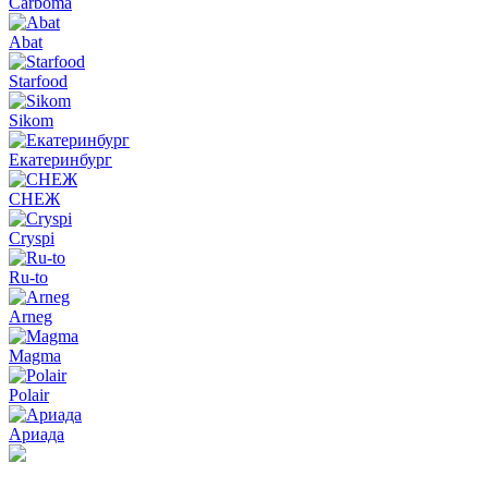
Carboma
Abat
Starfood
Sikom
Екатеринбург
СНЕЖ
Cryspi
Ru-to
Arneg
Magma
Polair
Ариада