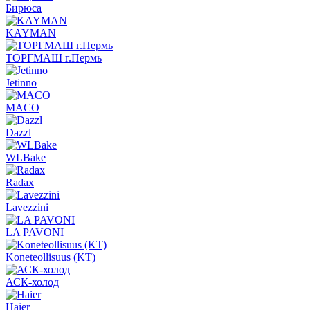
Бирюса
KAYMAN
ТОРГМАШ г.Пермь
Jetinno
MACO
Dazzl
WLBake
Radax
Lavezzini
LA PAVONI
Koneteollisuus (KT)
АСК-холод
Haier