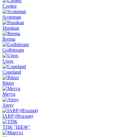
Cooleq
Scotsman
Hurakan
Brema
Golfstream
Unox
Copeland
Bitzer
Метта
Atesy
IARP (Италия)
ТПК "ШЕФ"