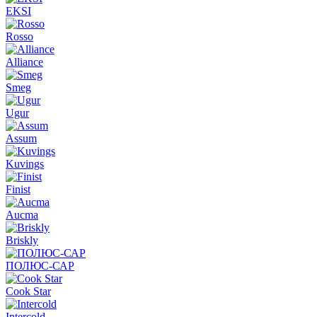
EKSI
Rosso
Alliance
Smeg
Ugur
Assum
Kuvings
Finist
Aucma
Briskly
ПОЛЮС-САР
Cook Star
Intercold