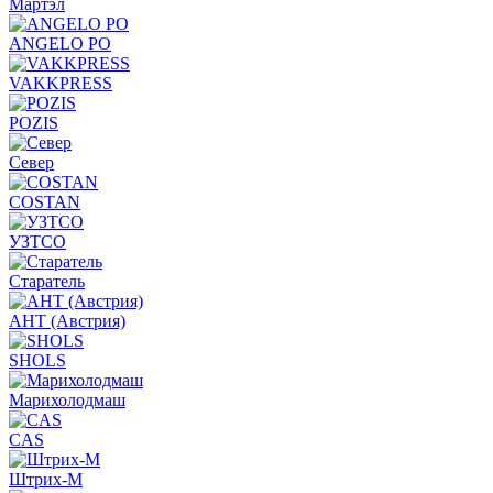
Мартэл
ANGELO PO
VAKKPRESS
POZIS
Север
COSTAN
УЗТСО
Старатель
АНТ (Австрия)
SHOLS
Марихолодмаш
CAS
Штрих-М