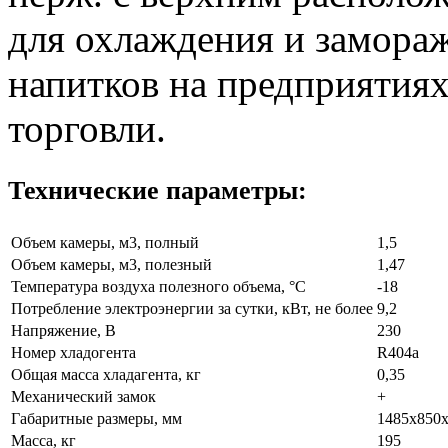
для охлаждения и замора
напитков на предприятия
торговли.
Технические параметры:
Объем камеры, м3, полный
1,5
Объем камеры, м3, полезный
1,47
Температура воздуха полезного объема, °C
-18
Потребление электроэнергии за сутки, кВт, не более
9,2
Напряжение, В
230
Номер хладогента
R404а
Общая масса хладагента, кг
0,35
Механический замок
+
Габаритные размеры, мм
1485х850
Масса, кг
195