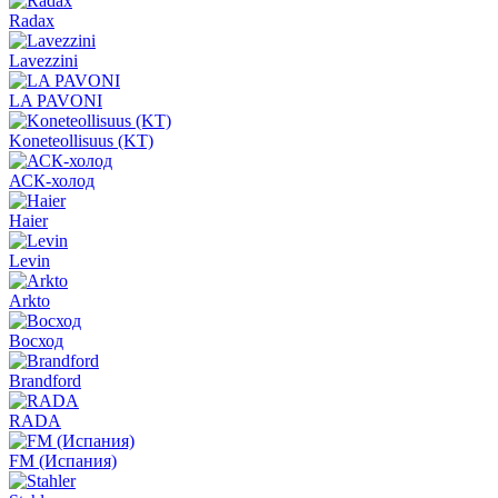
Radax
Lavezzini
LA PAVONI
Koneteollisuus (KT)
АСК-холод
Haier
Levin
Arkto
Восход
Brandford
RADA
FM (Испания)