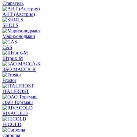
Старатель
АНТ (Австрия)
SHOLS
Марихолодмаш
CAS
Штрих-М
ЗАО МАССА-К
Frostor
ITALFROST
ОАО Торгмаш
RIVACOLD
HICOLD
Carboma