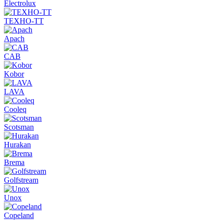
Electrolux
ТЕХНО-ТТ
Apach
CAB
Kobor
LAVA
Cooleq
Scotsman
Hurakan
Brema
Golfstream
Unox
Copeland