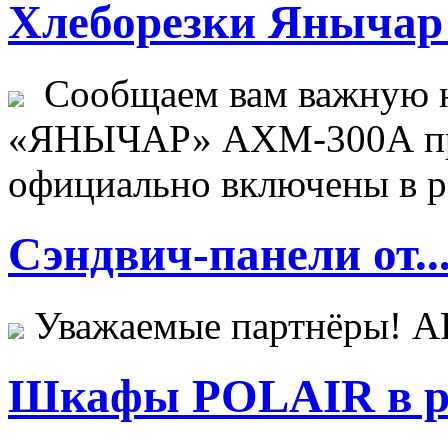
Хлеборезки Янычар 
Сообщаем вам важную н
«ЯНЫЧАР» АХМ-300А пр
официально включены в ре
Сэндвич-панели от..
Уважаемые партнёры! 
Шкафы POLAIR в ре