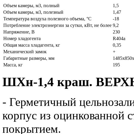
Объем камеры, м3, полный
1,5
Объем камеры, м3, полезный
1,47
Температура воздуха полезного объема, °C
-18
Потребление электроэнергии за сутки, кВт, не более
9,2
Напряжение, В
230
Номер хладогента
R404а
Общая масса хладагента, кг
0,35
Механический замок
+
Габаритные размеры, мм
1485х850
Масса, кг
195
ШХн-1,4 краш. ВЕР
- Герметичный цельнозал
корпус из оцинкованной 
покрытием.