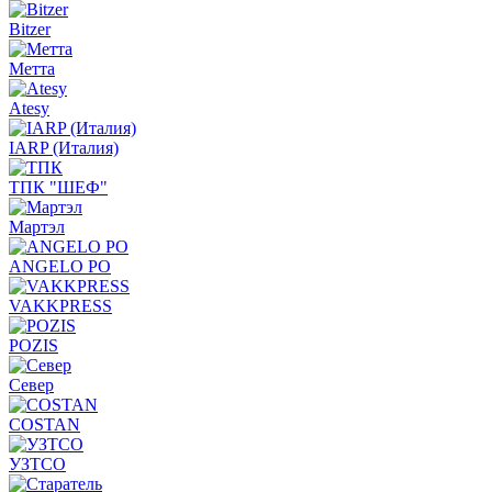
Bitzer
Метта
Atesy
IARP (Италия)
ТПК "ШЕФ"
Мартэл
ANGELO PO
VAKKPRESS
POZIS
Север
COSTAN
УЗТСО