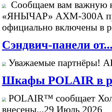
Сообщаем вам важную н
«ЯНЫЧАР» АХМ-300А пр
официально включены в ре
Сэндвич-панели от..
Уважаемые партнёры! 
Шкафы POLAIR в ре
POLAIR™ сообщает Хо
внесены...
29 Июль 2026