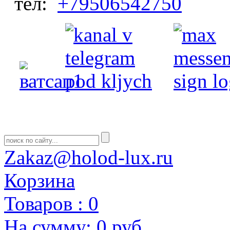
тел:
+79506542750
Zakaz@holod-lux.ru
Корзина
Товаров :
0
На сумму:
0 руб.