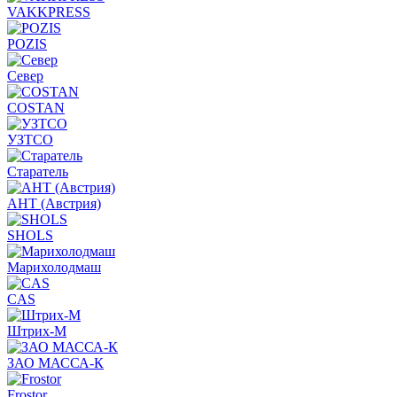
VAKKPRESS
POZIS
Север
COSTAN
УЗТСО
Старатель
АНТ (Австрия)
SHOLS
Марихолодмаш
CAS
Штрих-М
ЗАО МАССА-К
Frostor