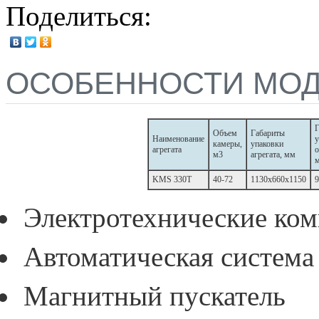
Поделиться:
ОСОБЕННОСТИ МО
Г
Объем
Габариты
Наименование
у
камеры,
упаковки
агрегата
о
м3
агрегата, мм
KMS 330T
40-72
1130x660x1150
9
Электротехнические ко
Автоматическая система
Магнитный пускатель