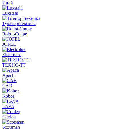
Иней
Luxstahl
Тулаторгтехника
Robot-Coupe
JOFEL
Electrolux
ТЕХНО-ТТ
Apach
CAB
Kobor
LAVA
Cooleq
Scotsman