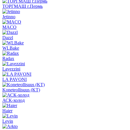
ТОРГМАШ г.Пермь
Jetinno
MACO
Dazzl
WLBake
Radax
Lavezzini
LA PAVONI
Koneteollisuus (KT)
АСК-холод
Haier
Levin