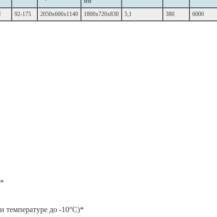
мм
N
92-175
2050x600x1140
1800x720x830
5,1
380
6000
**
и температуре до -10°С)*