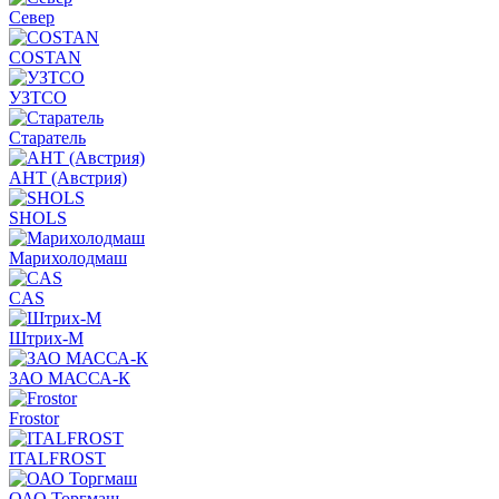
Север
COSTAN
УЗТСО
Старатель
АНТ (Австрия)
SHOLS
Марихолодмаш
CAS
Штрих-М
ЗАО МАССА-К
Frostor
ITALFROST
ОАО Торгмаш