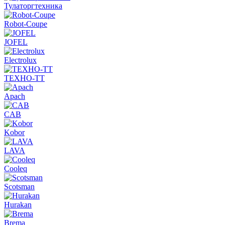
Тулаторгтехника
Robot-Coupe
JOFEL
Electrolux
ТЕХНО-ТТ
Apach
CAB
Kobor
LAVA
Cooleq
Scotsman
Hurakan
Brema