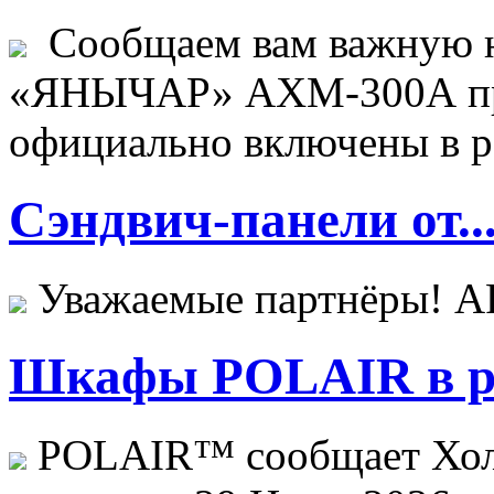
Сообщаем вам важную н
«ЯНЫЧАР» АХМ-300А пр
официально включены в ре
Сэндвич-панели от..
Уважаемые партнёры! 
Шкафы POLAIR в ре
POLAIR™ сообщает Хо