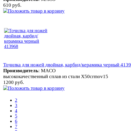
610 руб.
Точилка для ножей двойная, карбид/керамика черный 413
Производитель
:
MACO
высококачественный сплав из стали X50crmov15
1200 руб.
2
3
4
5
6
7