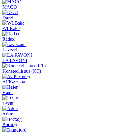
MACO
Dazzl
WLBake
Radax
Lavezzini
LA PAVONI
Koneteollisuus (KT)
АСК-холод
Haier
Levin
Arkto
Восход