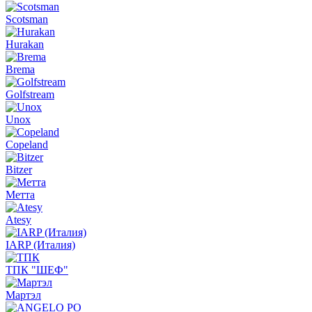
Scotsman
Hurakan
Brema
Golfstream
Unox
Copeland
Bitzer
Метта
Atesy
IARP (Италия)
ТПК "ШЕФ"
Мартэл