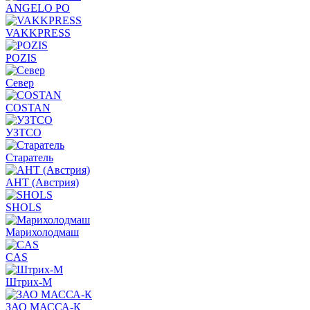
ANGELO PO
VAKKPRESS
POZIS
Север
COSTAN
УЗТСО
Старатель
АНТ (Австрия)
SHOLS
Марихолодмаш
CAS
Штрих-М
ЗАО МАССА-К