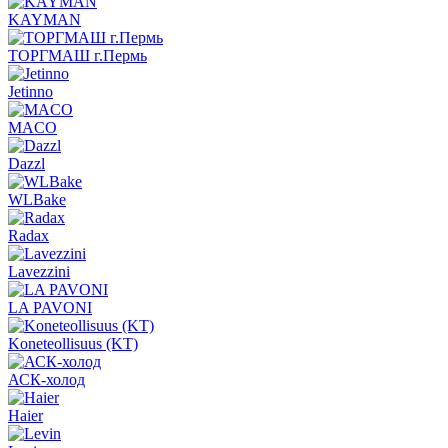
KAYMAN
ТОРГМАШ г.Пермь
Jetinno
MACO
Dazzl
WLBake
Radax
Lavezzini
LA PAVONI
Koneteollisuus (KT)
АСК-холод
Haier