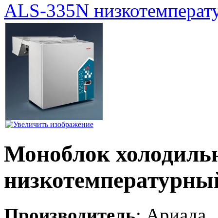
ALS-335N низкотемперат
Моноблок холодиль
низкотемпературны
Производитель
:
Ариада