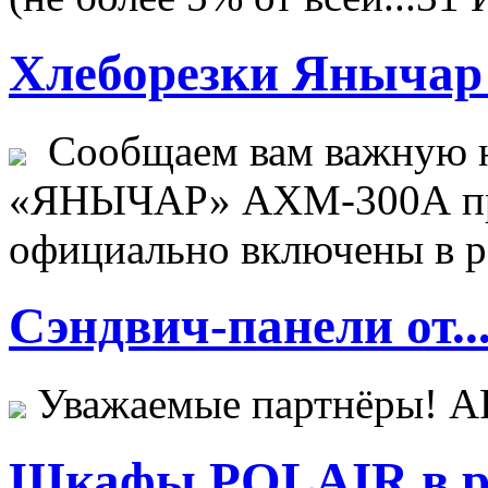
Хлеборезки Янычар 
Сообщаем вам важную н
«ЯНЫЧАР» АХМ-300А пр
официально включены в ре
Сэндвич-панели от..
Уважаемые партнёры! 
Шкафы POLAIR в ре