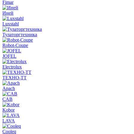
Fimar
Иней
Luxstahl
Тулаторгтехника
Robot-Coupe
JOFEL
Electrolux
ТЕХНО-ТТ
Apach
CAB
Kobor
LAVA
Cooleq