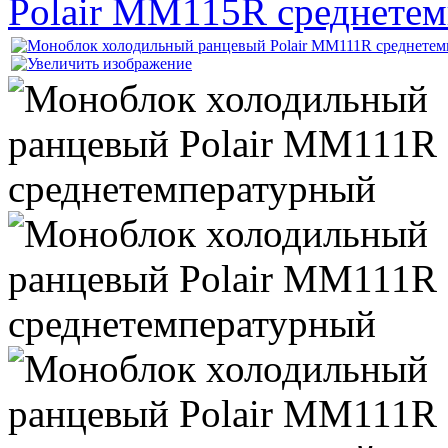
Polair MM115R среднете