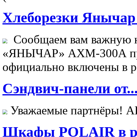
Хлеборезки Янычар 
Сообщаем вам важную н
«ЯНЫЧАР» АХМ-300А пр
официально включены в ре
Сэндвич-панели от..
Уважаемые партнёры! 
Шкафы POLAIR в ре