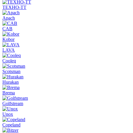
ТЕХНО-ТТ
Apach
CAB
Kobor
LAVA
Cooleq
Scotsman
Hurakan
Brema
Golfstream
Unox
Copeland