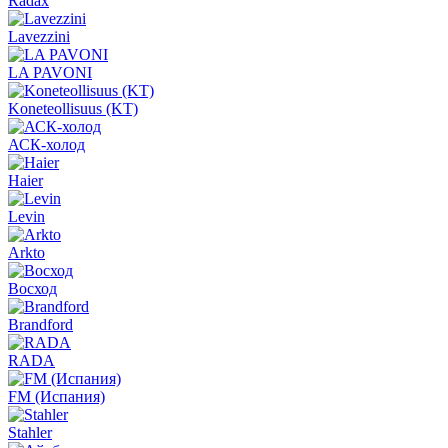
Radax
Lavezzini
LA PAVONI
Koneteollisuus (KT)
АСК-холод
Haier
Levin
Arkto
Восход
Brandford
RADA
FM (Испания)
Stahler