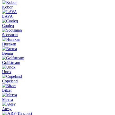
Kobor
LAVA
Cooleq
Scotsman
Hurakan
Brema
Golfstream
Unox
Copeland
Bitzer
Метта
Atesy