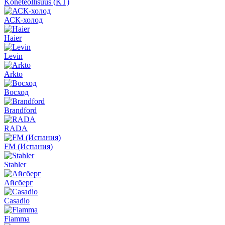
Koneteollisuus (KT)
АСК-холод
Haier
Levin
Arkto
Восход
Brandford
RADA
FM (Испания)
Stahler
Айсберг
Casadio
Fiamma