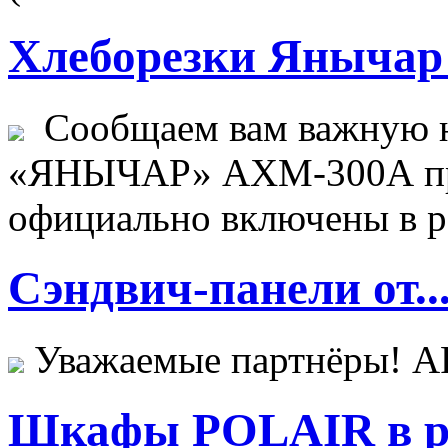
Хлеборезки Янычар 
Сообщаем вам важную н
«ЯНЫЧАР» АХМ-300А пр
официально включены в ре
Сэндвич-панели от..
Уважаемые партнёры! 
Шкафы POLAIR в ре