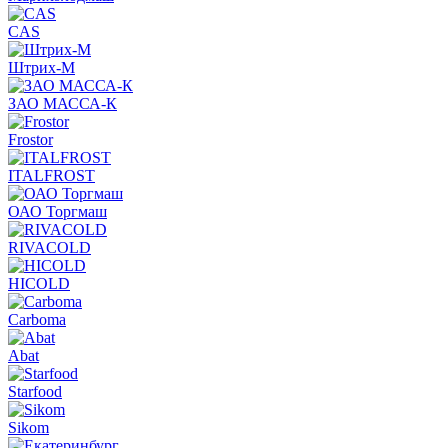
CAS
Штрих-М
ЗАО МАССА-К
Frostor
ITALFROST
ОАО Торгмаш
RIVACOLD
HICOLD
Carboma
Abat
Starfood
Sikom