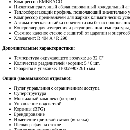
Компрессор EMBRACO
Низкотемпературный сбалансированный холодильный аг
Теплосберегающий профиль, позволяющий значительно у
Компрессор предназначен для жарких климатических ус
Автоматическая оттайка горячим газом без использования
Контроллер для измерения и регулирования температуры,
Съемное каленое стекло с защитой от царапин и энерго
Хладагент: R 404 A / R 290
Дополнительные характеристики:
Температура окружающего воздуха: до 32 С°
Количество разделителей / корзин: 5 / 6 шт.
Габариты в упаковке: 1100x990x2615 мм ​
Опции (заказываются отдельно):
Пульт управления с ограничением доступа
Суперструктура
Монтажный комплект (остров)
Управление подсветкой
Корзины (BFG)
Брендирование
Изменение цветовой схемы (вставка)
Шелкография на стекле
Термометр внутри объема