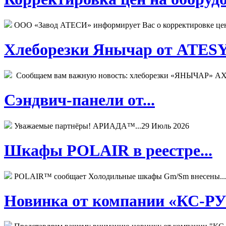
ООО «Завод АТЕСИ» информирует Вас о корректировке цен н
Хлеборезки Янычар от ATESY.
Сообщаем вам важную новость: хлеборезки «ЯНЫЧАР» АХМ
Сэндвич-панели от...
Уважаемые партнёры! АРИАДА™...
29 Июль 2026
Шкафы POLAIR в реестре...
POLAIR™ сообщает Холодильные шкафы Gm/Sm внесены...
Новинка от компании «КС-РУС