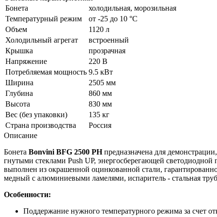
Бонета
холодильная, морозильная
Температурный режим
от -25 до 10 °C
Объем
1120 л
Холодильный агрегат
встроенный
Крышка
прозрачная
Напряжение
220 В
Потребляемая мощность
9.5 кВт
Ширина
2505 мм
Глубина
860 мм
Высота
830 мм
Вес (без упаковки)
135 кг
Страна производства
Россия
Описание
Бонета
Bonvini BFG 2500 PH
предназначена для демонстрации,
гнутыми стеклами Push UP, энергосберегающей светодиодной
выполнен из окрашенной оцинкованной стали, гарантированно 
медный с алюминиевыми ламелями, испаритель - стальная тру
Особенности:
Поддержание нужного температурного режима за счет от