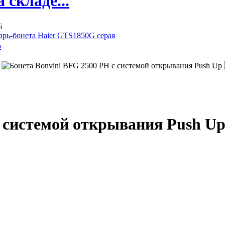
складе...
6
арь-бонета Haier GTS1850G серая
с системой открывания Push U