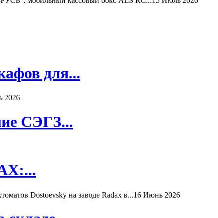
РУСЬ": мобильный кассовый бокс ALS КС...
15 Июль 2026
афов для...
ь 2026
ие СЭГЗ...
X:...
матов Dostoevsky на заводе Radax в...
16 Июнь 2026