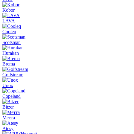
Kobor
LAVA
Cooleq
Scotsman
Hurakan
Brema
Golfstream
Unox
Copeland
Bitzer
Метта
Atesy