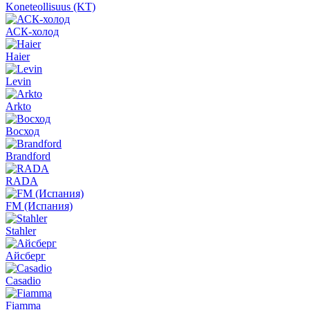
Koneteollisuus (KT)
АСК-холод
Haier
Levin
Arkto
Восход
Brandford
RADA
FM (Испания)
Stahler
Айсберг
Casadio
Fiamma