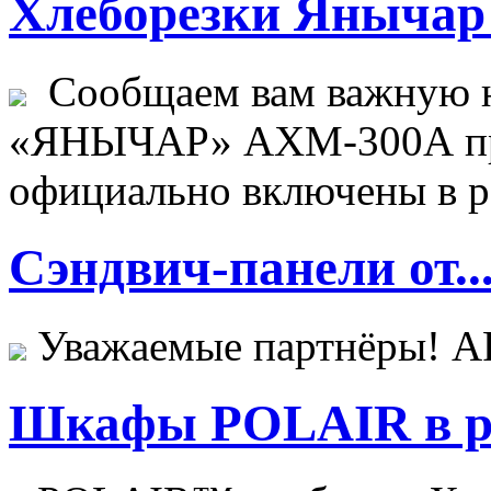
Хлеборезки Янычар 
Сообщаем вам важную н
«ЯНЫЧАР» АХМ-300А пр
официально включены в ре
Сэндвич-панели от..
Уважаемые партнёры! 
Шкафы POLAIR в ре