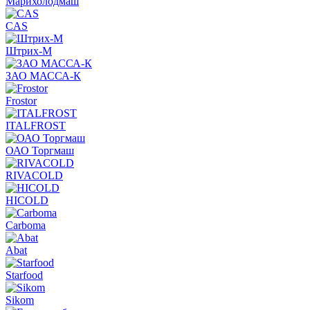
Марихолодмаш
CAS
Штрих-М
ЗАО МАССА-К
Frostor
ITALFROST
ОАО Торгмаш
RIVACOLD
HICOLD
Carboma
Abat
Starfood
Sikom