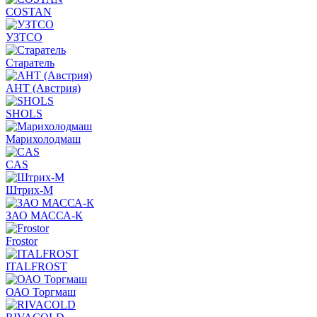
COSTAN
УЗТСО
Старатель
АНТ (Австрия)
SHOLS
Марихолодмаш
CAS
Штрих-М
ЗАО МАССА-К
Frostor
ITALFROST
ОАО Торгмаш