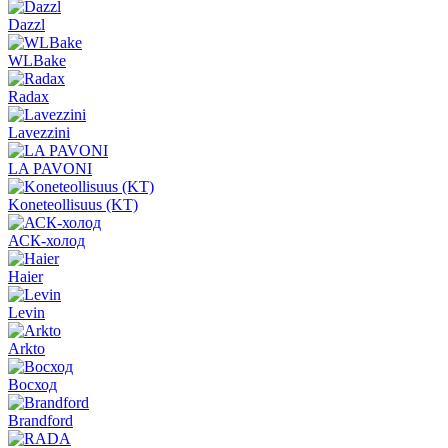
Dazzl
WLBake
Radax
Lavezzini
LA PAVONI
Koneteollisuus (KT)
АСК-холод
Haier
Levin
Arkto
Восход
Brandford