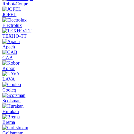
Robot-Coupe
JOFEL
Electrolux
ТЕХНО-ТТ
Apach
CAB
Kobor
LAVA
Cooleq
Scotsman
Hurakan
Brema
Golfstream