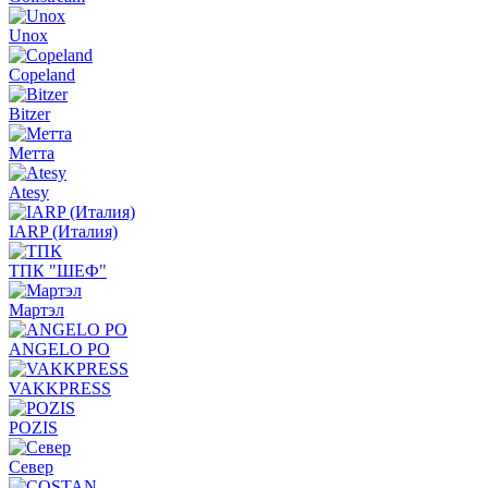
Unox
Copeland
Bitzer
Метта
Atesy
IARP (Италия)
ТПК "ШЕФ"
Мартэл
ANGELO PO
VAKKPRESS
POZIS
Север