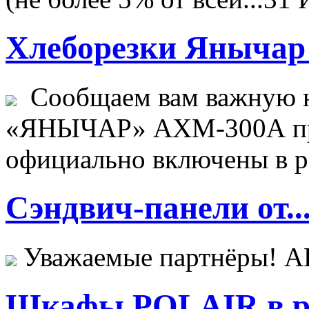
Хлеборезки Янычар 
Сообщаем вам важную н
«ЯНЫЧАР» АХМ-300А пр
официально включены в ре
Сэндвич-панели от..
Уважаемые партнёры! 
Шкафы POLAIR в ре