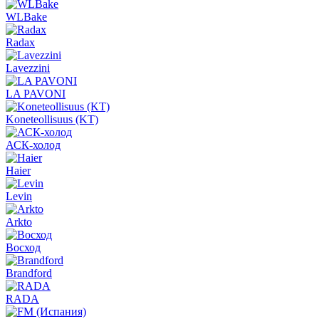
WLBake
Radax
Lavezzini
LA PAVONI
Koneteollisuus (KT)
АСК-холод
Haier
Levin
Arkto
Восход
Brandford
RADA