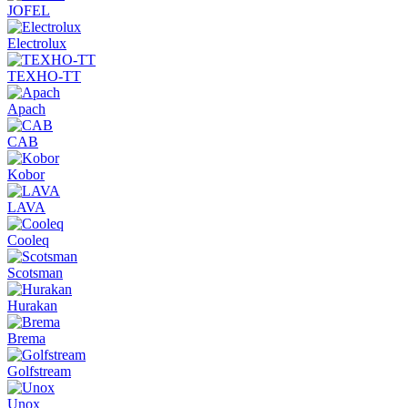
JOFEL
Electrolux
ТЕХНО-ТТ
Apach
CAB
Kobor
LAVA
Cooleq
Scotsman
Hurakan
Brema
Golfstream
Unox