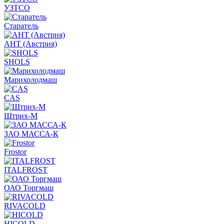
УЗТСО
Старатель
АНТ (Австрия)
SHOLS
Марихолодмаш
CAS
Штрих-М
ЗАО МАССА-К
Frostor
ITALFROST
ОАО Торгмаш
RIVACOLD
HICOLD