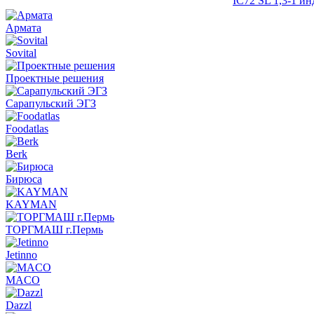
IC72 SL 1,3-1 и
Армата
Sovital
Проектные решения
Сарапульский ЭГЗ
Foodatlas
Berk
Бирюса
KAYMAN
ТОРГМАШ г.Пермь
Jetinno
MACO
Dazzl