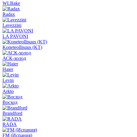
WLBake
Radax
Lavezzini
LA PAVONI
Koneteollisuus (KT)
АСК-холод
Haier
Levin
Arkto
Восход
Brandford
RADA
FM (Испания)