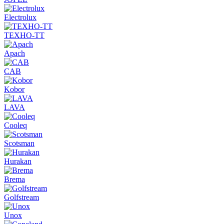
Electrolux
ТЕХНО-ТТ
Apach
CAB
Kobor
LAVA
Cooleq
Scotsman
Hurakan
Brema
Golfstream
Unox