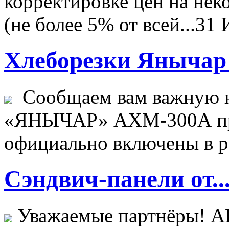
корректировке цен на не
(не более 5% от всей...
31 
Хлеборезки Янычар 
Сообщаем вам важную н
«ЯНЫЧАР» АХМ-300А пр
официально включены в ре
Сэндвич-панели от..
Уважаемые партнёры! 