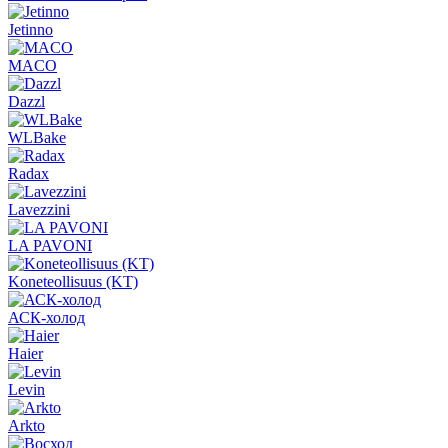
Jetinno
MACO
Dazzl
WLBake
Radax
Lavezzini
LA PAVONI
Koneteollisuus (KT)
АСК-холод
Haier
Levin
Arkto