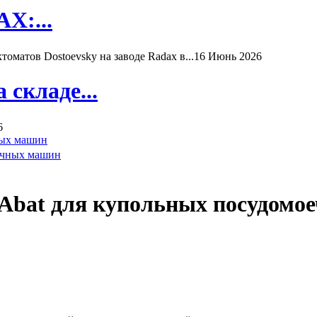
X:...
матов Dostoevsky на заводе Radax в...
16 Июнь 2026
складе...
6
ных машин
Abat для купольных посудомо