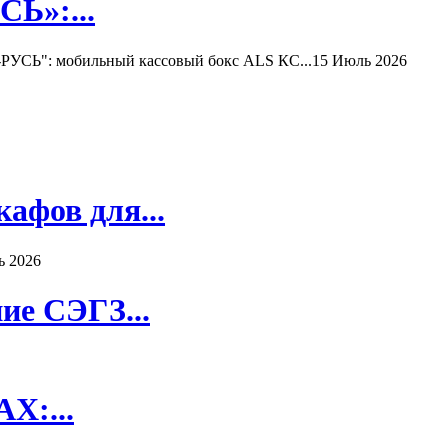
Ь»:...
РУСЬ": мобильный кассовый бокс ALS КС...
15 Июль 2026
афов для...
ь 2026
ие СЭГЗ...
X:...