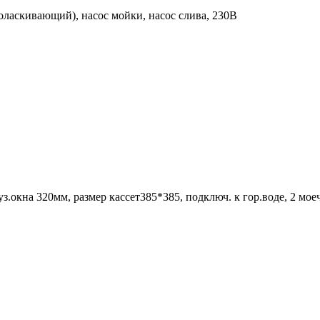
оласкивающий), насос мойки, насос слива, 230В
руз.окна 320мм, размер кассет385*385, подключ. к гор.воде, 2 мое