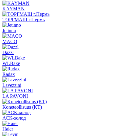
KAYMAN
ТОРГМАШ г.Пермь
Jetinno
MACO
Dazzl
WLBake
Radax
Lavezzini
LA PAVONI
Koneteollisuus (KT)
АСК-холод
Haier