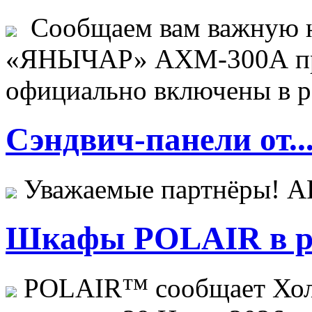
Сообщаем вам важную н
«ЯНЫЧАР» АХМ-300А пр
официально включены в ре
Сэндвич-панели от..
Уважаемые партнёры! 
Шкафы POLAIR в ре
POLAIR™ сообщает Хо