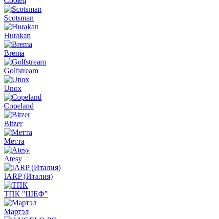
Cooleq
Scotsman
Hurakan
Brema
Golfstream
Unox
Copeland
Bitzer
Метта
Atesy
IARP (Италия)
ТПК "ШЕФ"
Мартэл