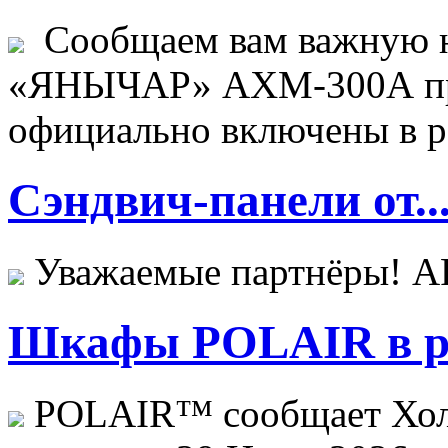
Сообщаем вам важную н
«ЯНЫЧАР» АХМ-300А пр
официально включены в ре
Сэндвич-панели от..
Уважаемые партнёры! 
Шкафы POLAIR в ре
POLAIR™ сообщает Хо