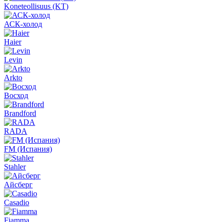
Koneteollisuus (KT)
АСК-холод
Haier
Levin
Arkto
Восход
Brandford
RADA
FM (Испания)
Stahler
Айсберг
Casadio
Fiamma