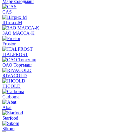
Марихолодмаш
CAS
Штрих-М
ЗАО МАССА-К
Frostor
ITALFROST
ОАО Торгмаш
RIVACOLD
HICOLD
Carboma
Abat
Starfood
Sikom