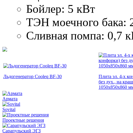
Бойлер: 5 кВт
ТЭН моечного бака: 
Сливная помпа: 0,7 к
Льдогенератор Cooleq BF-30
Плита эл. 4-х к
без дух., на кра
1050x850x860 м
Армата
Sovital
Проектные решения
Сарапульский ЭГЗ