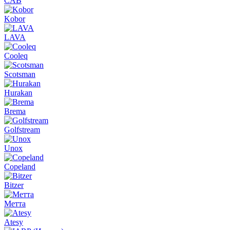
CAB
Kobor
LAVA
Cooleq
Scotsman
Hurakan
Brema
Golfstream
Unox
Copeland
Bitzer
Метта
Atesy