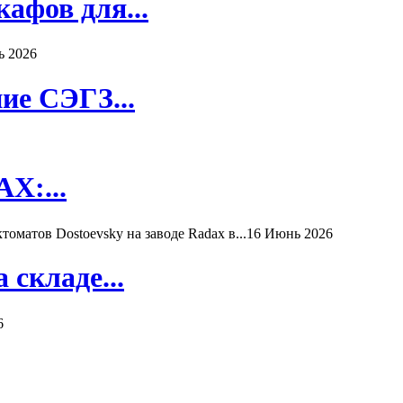
афов для...
ь 2026
ие СЭГЗ...
X:...
матов Dostoevsky на заводе Radax в...
16 Июнь 2026
складе...
6