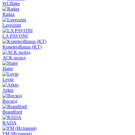
WLBake
Radax
Lavezzini
LA PAVONI
Koneteollisuus (KT)
АСК-холод
Haier
Levin
Arkto
Восход
Brandford
RADA
FM (Испания)