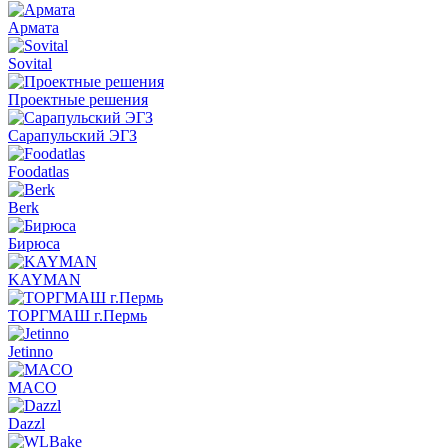
Армата
Sovital
Проектные решения
Сарапульский ЭГЗ
Foodatlas
Berk
Бирюса
KAYMAN
ТОРГМАШ г.Пермь
Jetinno
MACO
Dazzl