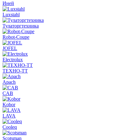
Иней
Luxstahl
Тулаторгтехника
Robot-Coupe
JOFEL
Electrolux
ТЕХНО-ТТ
Apach
CAB
Kobor
LAVA
Cooleq
Scotsman