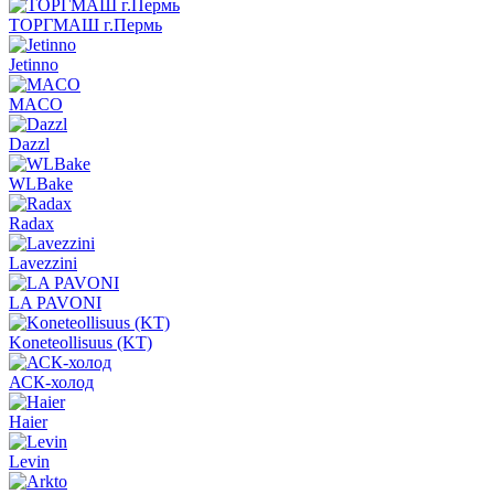
ТОРГМАШ г.Пермь
Jetinno
MACO
Dazzl
WLBake
Radax
Lavezzini
LA PAVONI
Koneteollisuus (KT)
АСК-холод
Haier
Levin