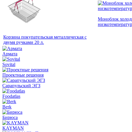
Моноблок холод
низкотемперату
Корзина покупательская металлическая с
двумя ручками 20 л.
Армата
Sovital
Проектные решения
Сарапульский ЭГЗ
Foodatlas
Berk
Бирюса
KAYMAN