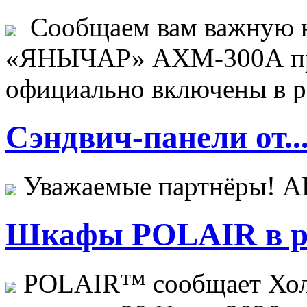
Сообщаем вам важную н
«ЯНЫЧАР» АХМ-300А пр
официально включены в ре
Сэндвич-панели от..
Уважаемые партнёры! 
Шкафы POLAIR в ре
POLAIR™ сообщает Хо